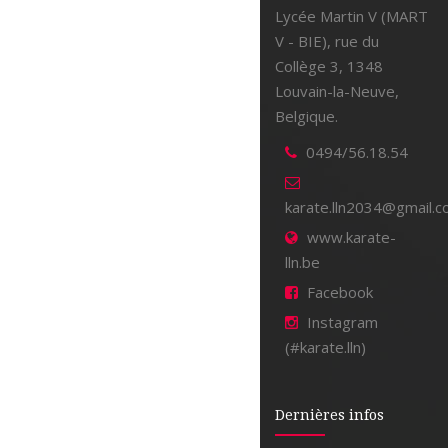
Lycée Martin V (MART
V - BIE), rue du
Collège 3, 1348
Louvain-la-Neuve,
Belgique.
0494/56.18.54
karate.lln2034@gmail.
www.karate-
lln.be
Facebook
Instagram
(#karate.lln)
Dernières infos