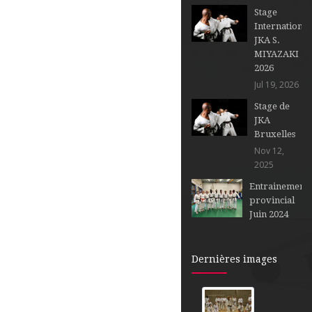
Stage
International
JKA S.
MIYAZAKI
2026
Jul 19, 2026
Stage de
JKA
Bruxelles
Nov 12,
2025
Entrainement
provincial
Juin 2024
Dernières images