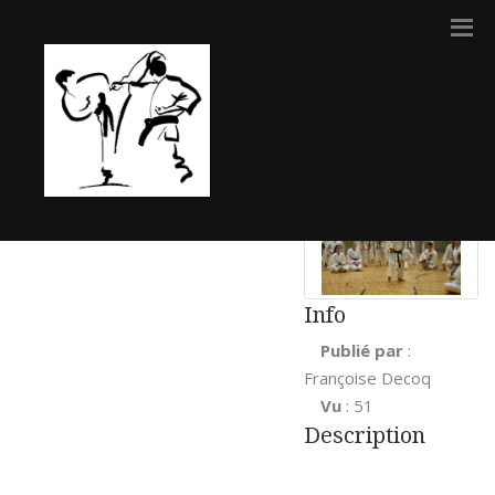
Précédant
Retour
Suivant
img_6897
Info
Publié par
:
Françoise Decoq
Vu
: 51
Description